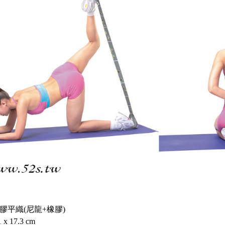
膠平織(尼龍+橡膠)
x 17.3 cm