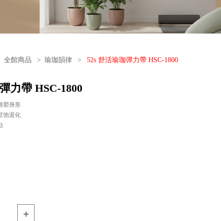
全館商品
>
瑜珈韻律
>
52s 舒活瑜珈彈力帶 HSC-1800
彈力帶 HSC-1800
雕塑身形
鬆弛退化
動
+