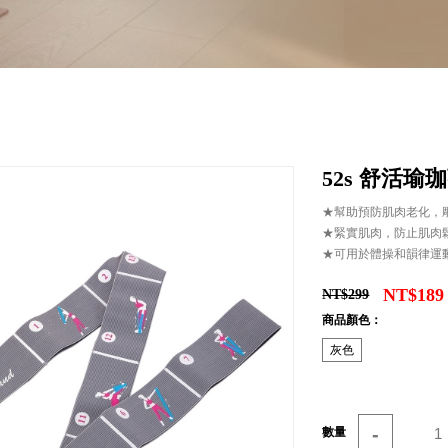
52s 舒活瑜珈
★幫助預防肌肉老化，
★緊實肌肉，防止肌肉
★可用於體操和韻律運
NT$189
NT$299
商品顏色：
灰色
-
數量