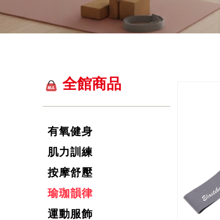
全館商品
有氧健身
肌力訓練
按摩舒壓
瑜珈韻律
運動服飾