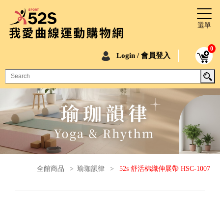
0
Login / 會員登入
全館商品
>
瑜珈韻律
>
52s 舒活棉織伸展帶 HSC-1007