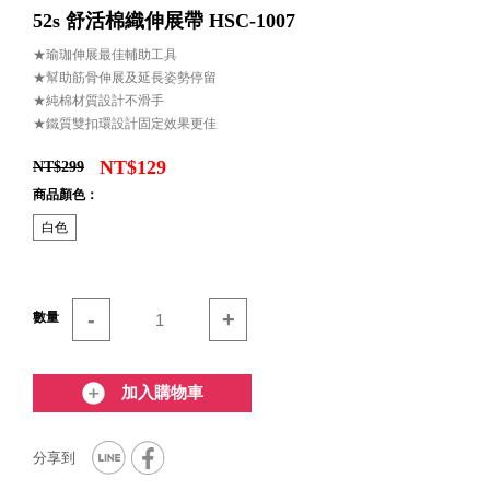
52s 舒活棉織伸展帶 HSC-1007
★瑜珈伸展最佳輔助工具
★幫助筋骨伸展及延長姿勢停留
★純棉材質設計不滑手
★鐵質雙扣環設計固定效果更佳
NT$129
NT$299
商品顏色：
白色
-
+
數量
加入購物車