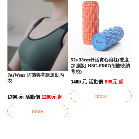
52s 33cm舒活實心滾柱(硬度
加強版) HSC-FR07(附贈收納
背袋)
JasWear 抗菌美背款運動內
衣
1480 元
活動價
999元 起
more
1700 元
活動價
1280元 起
more