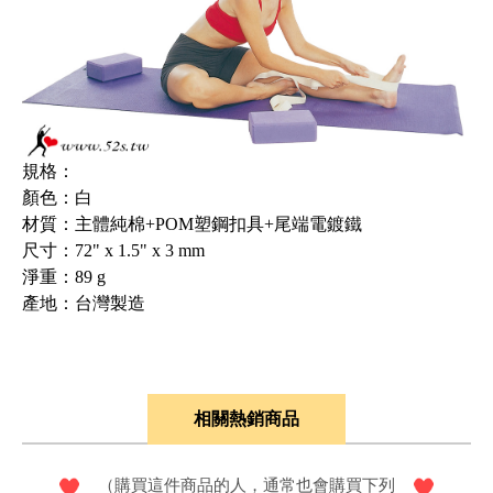
規格：
顏色：白
材質：主體純棉+POM塑鋼扣具+尾端電鍍鐵
尺寸：72" x 1.5" x 3 mm
淨重：89 g
產地：台灣製造
相關熱銷商品
（購買這件商品的人，通常也會購買下列