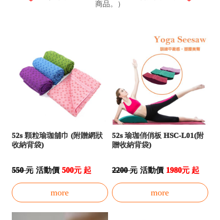
商品。）
52s 顆粒瑜珈舖巾 (附贈網狀
52s 瑜珈俏俏板 HSC-L01(附
收納背袋)
贈收納背袋)
550 元
活動價
500元 起
2200 元
活動價
1980元 起
more
more