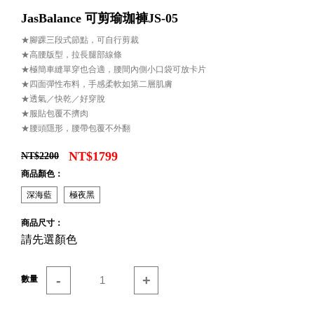
JasBalance 可剪瑜珈褲JS-05
★腳踝三段式節點，可自行剪裁
★高腰版型，拉長腿部線條
★極簡車縫單穿也合適，腰間內側小口袋可放卡片
★四面彈性布料，手感柔軟如第二層肌膚
★透氣／快乾／好穿脫
★服貼包覆不擠肉
★腰頭隱形，腰帶包覆不外翻
NT$1799
NT$2200
商品顏色：
深海藍
極夜黑
商品尺寸：
請先選顏色
-
+
數量