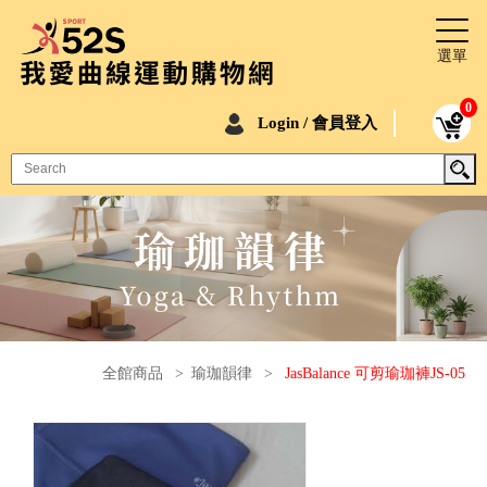
0
Login / 會員登入
全館商品
>
瑜珈韻律
>
JasBalance 可剪瑜珈褲JS-05