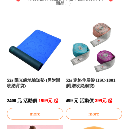
商品。）
52s 陽光綠地瑜珈墊 (另附贈
52s 定格伸展帶 HSC-1801
收納背袋)
(附贈收納網袋)
2400 元
活動價
1999元 起
499 元
活動價
399元 起
more
more