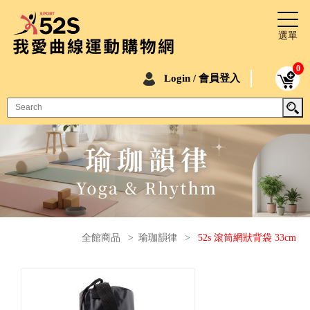
0
Login / 會員登入
全館商品
>
瑜珈韻律
>
52s 滾筒網狀背袋 33cm