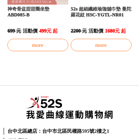
52s 超細纖維瑜珈舖巾墊 曼陀
神奇骨盆甜甜圈坐墊
羅花紋 HSC-YGTL-NR01
ABD085-B
2200 元
活動價
1680元 起
699 元
活動價
499元 起
more
more
台中北區總店：台中市北區民權路595號2樓之1