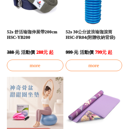
52s 舒活瑜珈伸展帶200cm
52s 30公分波浪瑜珈滾筒
HSC-YB200
HSC-FR04(附贈收納背袋)
388 元
活動價
288元 起
999 元
活動價
799元 起
more
more