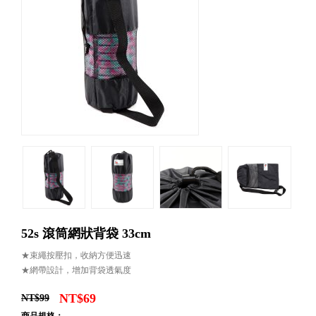
52s 滾筒網狀背袋 33cm
★束繩按壓扣，收納方便迅速
★網帶設計，增加背袋透氣度
NT$69
NT$99