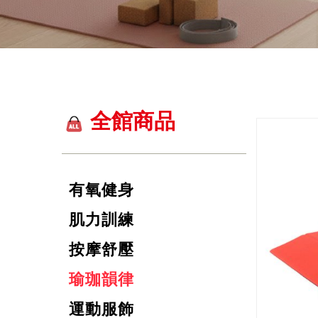
全館商品
有氧健身
肌力訓練
按摩舒壓
瑜珈韻律
運動服飾