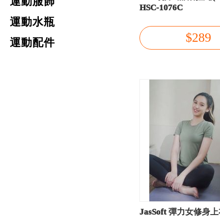
運動服飾
HSC-1076C
運動水瓶
$289
運動配件
JasSoft 彈力女修身