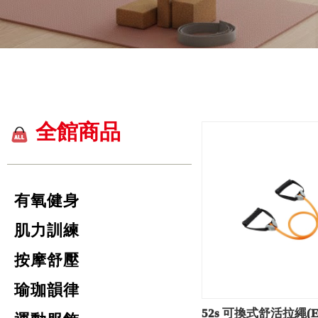
全館商品
有氧健身
肌力訓練
按摩舒壓
瑜珈韻律
52s 可換式舒活拉繩(E