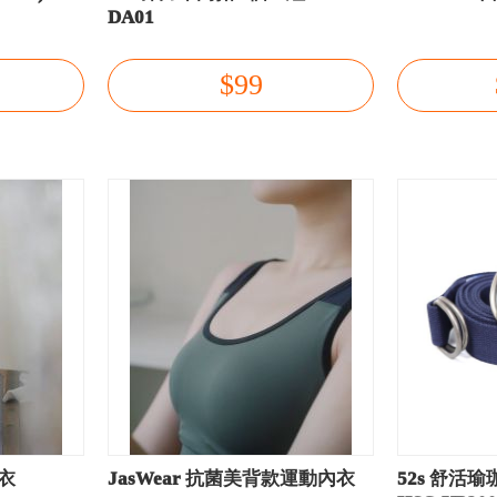
DA01
$99
上衣
JasWear 抗菌美背款運動內衣
52s 舒活瑜