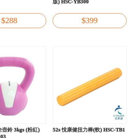
0
版) HSC-YB300
$288
$399
壺鈴 3kgs (粉紅)
52s 悅康健扭力棒(軟) HSC-TB1
-03