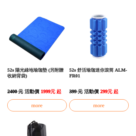
52s 陽光綠地瑜珈墊 (另附贈
52s 舒活瑜珈迷你滾筒 ALM-
收納背袋)
FR01
2400 元
活動價
1999元 起
399 元
活動價
299元 起
more
more