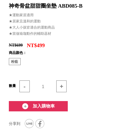
神奇骨盆甜甜圈坐墊 ABD085-B
★運動家居適用
★居家且溫和的運動
★大人小孩皆適合的運動商品
★當做瑜珈動作的輔助器材
NT$499
NT$699
商品顏色：
粉藍
-
+
數量
加入購物車