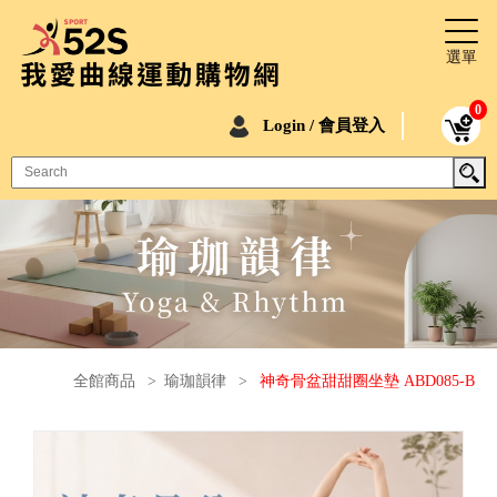
0
Login / 會員登入
全館商品
>
瑜珈韻律
>
神奇骨盆甜甜圈坐墊 ABD085-B