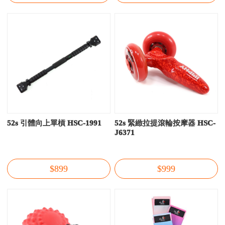
52s 引體向上單槓 HSC-1991
52s 緊緻拉提滾輪按摩器 HSC-
J6371
$899
$999