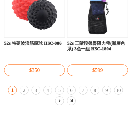
52s 特硬波浪筋膜球 HSC-086
52s 三階段翹臀阻力帶(漸層色
系) 3色一組 HSC-1804
$350
$599
1
2
3
4
5
6
7
8
9
10