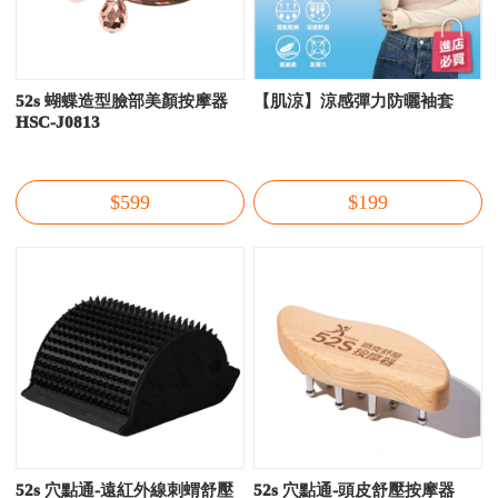
52s 蝴蝶造型臉部美顏按摩器
【肌涼】涼感彈力防曬袖套
HSC-J0813
$599
$199
52s 穴點通-遠紅外線刺蝟舒壓
52s 穴點通-頭皮舒壓按摩器