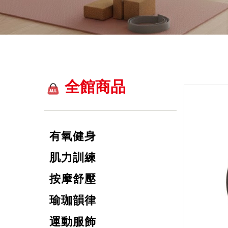
全館商品
有氧健身
肌力訓練
按摩舒壓
瑜珈韻律
運動服飾