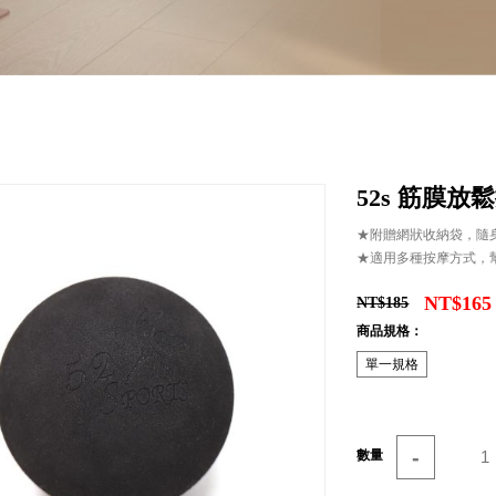
52s 筋膜放鬆
★附贈網狀收納袋，隨
★適用多種按摩方式，
NT$165
NT$185
商品規格：
單一規格
-
數量