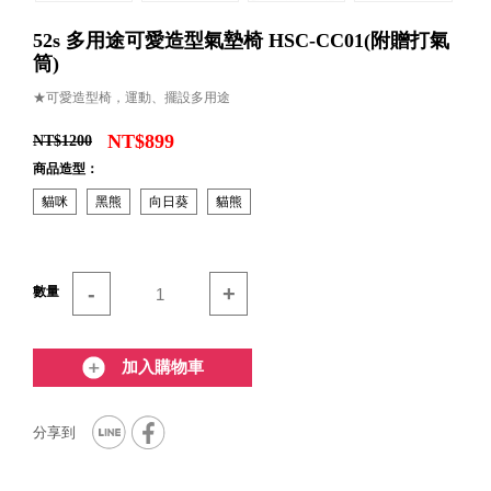
52s 多用途可愛造型氣墊椅 HSC-CC01(附贈打氣
筒)
★可愛造型椅，運動、擺設多用途
NT$899
NT$1200
商品造型：
貓咪
黑熊
向日葵
貓熊
-
+
數量
加入購物車