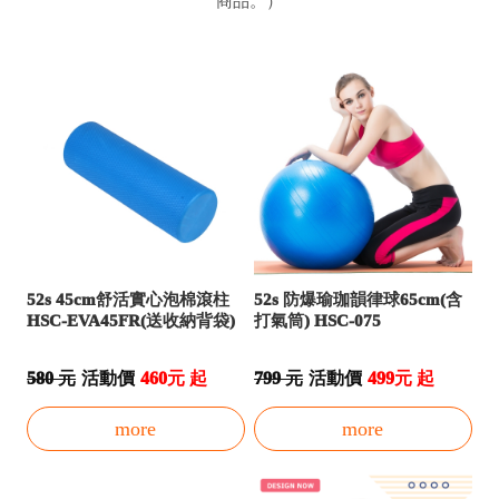
商品。）
52s 45cm舒活實心泡棉滾柱
52s 防爆瑜珈韻律球65cm(含
HSC-EVA45FR(送收納背袋)
打氣筒) HSC-075
580 元
活動價
460元 起
799 元
活動價
499元 起
more
more