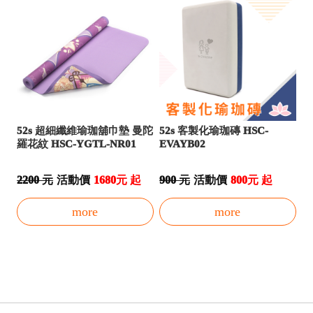
52s 超細纖維瑜珈舖巾墊 曼陀
52s 客製化瑜珈磚 HSC-
羅花紋 HSC-YGTL-NR01
EVAYB02
2200 元
活動價
1680元 起
900 元
活動價
800元 起
more
more